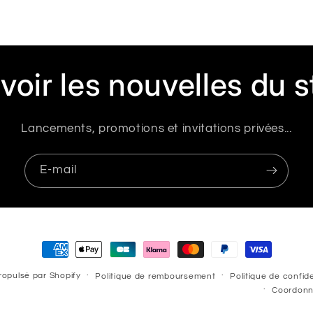
voir les nouvelles du s
Lancements, promotions et invitations privées...
E-mail
Moyens
de
opulsé par Shopify
Politique de remboursement
Politique de confide
paiement
Coordon