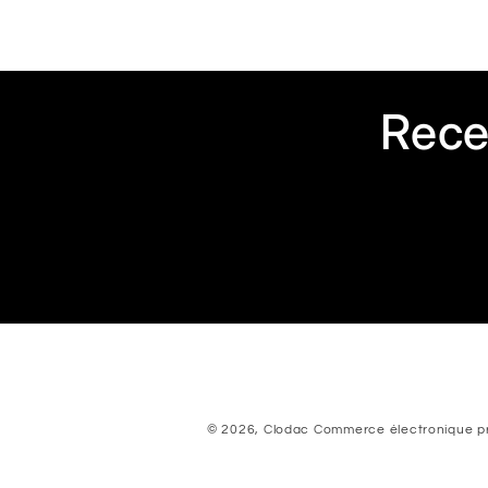
Rece
© 2026,
Clodac
Commerce électronique pr