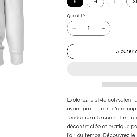
Variante
S
M
L
X
épuisée
ou
indisponi
Quantité
Quantité
Réduire
Augmenter
la
la
quantité
quantité
de
de
Ajouter 
Sweat
Sweat
à
à
Capuche
Capuche
EXCEPTION
EXCEPTION
Unisexe
Unisexe
Explorez le style polyvalen
avant pratique et d'une ca
tendance allie confort et fon
décontractée et pratique po
l'air du temps. Découvrez le 