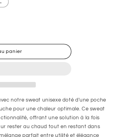
L
ble
au panier
t avec notre sweat unisexe doté d'une poche
puche pour une chaleur optimale. Ce sweat
ctionnalité, offrant une solution à la fois
ur rester au chaud tout en restant dans
mélange parfait entre utilité et élégance